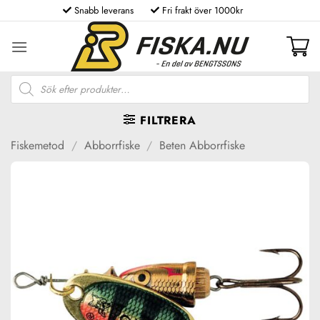
Skip
Snabb leverans
Fri frakt över 1000kr
to
content
Produktsökning
FILTRERA
Fiskemetod
/
Abborrfiske
/
Beten Abborrfiske