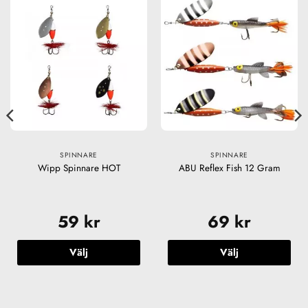
SPINNARE
SPINNARE
Wipp Spinnare HOT
ABU Reflex Fish 12 Gram
59
kr
69
kr
Välj
Välj
Den
Den
här
här
produkten
produkten