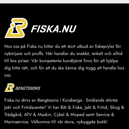
har
har
flera
flera
varianter.
varianter.
De
De
olika
olika
alternativen
alternativen
kan
kan
väljas
väljas
Hos oss på Fiska.nu hittar du ett stort utbud av fiskeprylar för
på
på
nybörjare och proffs. Här handlar du snabbt, enkelt och alltid
produktsidan
produktsidan
till bra priser. Vår kompetenta kundtjänst finns för att hjälpa
dig hitta rätt, och för att du ska känna dig trygg att handla hos
oss.
Fiska.nu drivs av Bengtssons i Korsberga - Smålands största
Jakt -och Fritidscenter! Vi har Båt & Fiske, Jakt & Fritid, Skog &
Trädgård, ATV & Maskin, Cykel & Moped samt Service &
Marinservice. Välkomna till vår stora, nybyggda butik!