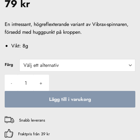
79
kr
En intressant, högreflexterande variant av Vibrax-spinnaren,
försedd med huggpunkt på kroppen.
Vikt: 8g
Färg
Blue Fox Vibrax Shad Nr 3, 8g mängd
Lägg till i varukorg
Snabb leverans
Fraktpris från 39 kr