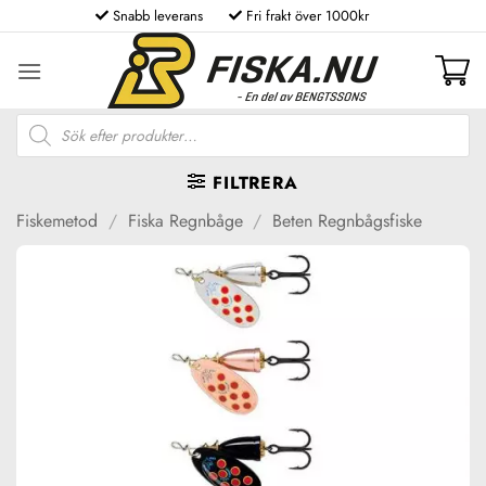
Skip
Snabb leverans
Fri frakt över 1000kr
to
content
Produktsökning
FILTRERA
Fiskemetod
/
Fiska Regnbåge
/
Beten Regnbågsfiske