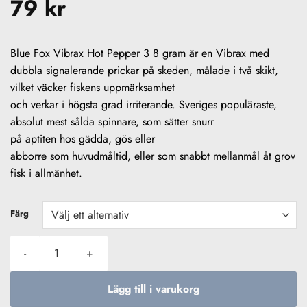
79
kr
Blue Fox Vibrax Hot Pepper 3 8 gram är en Vibrax med
dubbla signalerande prickar på skeden, målade i två skikt,
vilket väcker fiskens uppmärksamhet
och verkar i högsta grad irriterande. Sveriges populäraste,
absolut mest sålda spinnare, som sätter snurr
på aptiten hos gädda, gös eller
abborre som huvudmåltid, eller som snabbt mellanmål åt grov
fisk i allmänhet.
Färg
Blue Fox Vibrax Hot Pepper Nr 3, 8g mängd
Lägg till i varukorg