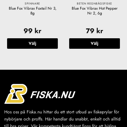
SPINNARE
BETEN REGNBÅGSFISKE
Blue Fox Vibrax Foxtail Nr 3,
Blue Fox Vibrax Hot Pepper
8g
Nr 2, 6g
99
kr
79
kr
Välj
Välj
Den
Den
här
här
produkten
produkten
har
har
flera
flera
varianter.
varianter.
De
De
olika
olika
alternativen
alternativen
kan
kan
väljas
väljas
Hos oss på Fiska.nu hittar du ett stort utbud av fiskeprylar för
på
på
nybörjare och proffs. Här handlar du snabbt, enkelt och alltid
produktsidan
produktsidan
till bra priser. Vår kompetenta kundtjänst finns för att hjälpa