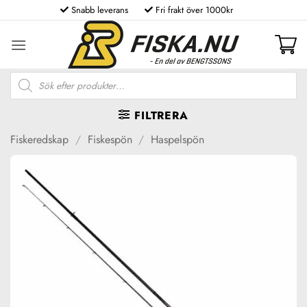
Skip
Snabb leverans
Fri frakt över 1000kr
to
content
Produktsökning
FILTRERA
Fiskeredskap
/
Fiskespön
/
Haspelspön