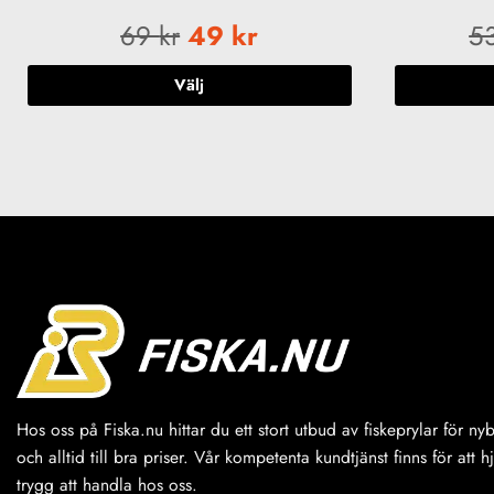
69
kr
49
kr
5
Välj
Den
här
produkten
har
flera
varianter.
De
olika
alternativen
kan
väljas
på
produktsidan
Hos oss på Fiska.nu hittar du ett stort utbud av fiskeprylar för n
och alltid till bra priser. Vår kompetenta kundtjänst finns för att h
trygg att handla hos oss.