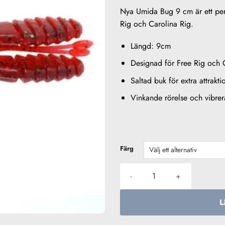
Nya Umida Bug 9 cm är ett perf
Rig och Carolina Rig.
Längd: 9cm
Designad för Free Rig och 
Saltad buk för extra attrakti
Vinkande rörelse och vibre
Färg
Bite Of Bleak Umida Bug 9cm 
L