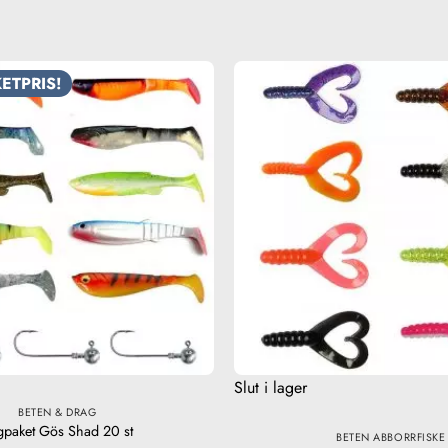
ETPRIS!
Slut i lager
BETEN & DRAG
ggpaket Gös Shad 20 st
BETEN ABBORRFISKE