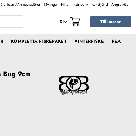
åra Team/Ambassadörer
Tävlingar
Hitta till vår butik
Kundtjänst
Ångra köp
Till kassan
0
kr
ÖR
KOMPLETTA FISKEPAKET
VINTERFISKE
REA
a Bug 9cm