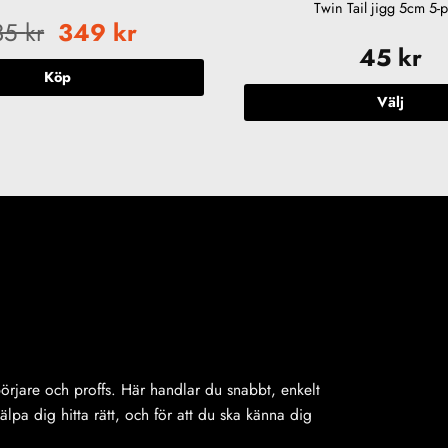
Twin Tail jigg 5cm 5-
Det
Det
35
kr
349
kr
ursprungliga
nuvarande
45
kr
priset
priset
Köp
var:
är:
Välj
535 kr.
349 kr.
Den
här
produkte
har
flera
varianter.
De
olika
alternativ
kan
väljas
på
ybörjare och proffs. Här handlar du snabbt, enkelt
produkts
jälpa dig hitta rätt, och för att du ska känna dig