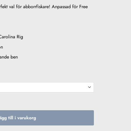
ekt val för abborrfiskare! Anpassad för Free
Carolina Rig
on
rande ben
(6-pack) mängd
ägg till i varukorg