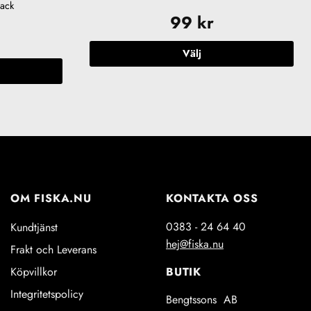
pack
99
kr
Välj
Den
här
produkten
har
n
flera
varianter.
De
olika
OM FISKA.NU
KONTAKTA OSS
alternativen
kan
en
0383 - 24 64 40
Kundtjänst
väljas
hej@fiska.nu
Frakt och Leverans
på
produktsidan
BUTIK
Köpvillkor
idan
Integritetspolicy
Bengtssons AB