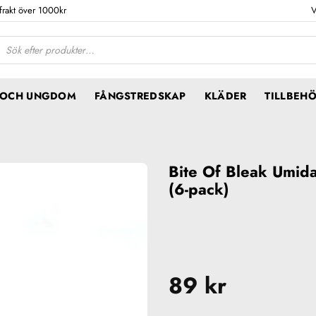
 frakt över 1000kr
V
ktsökning
N OCH UNGDOM
FÅNGSTREDSKAP
KLÄDER
TILLBEH
Bite Of Bleak Umid
(6-pack)
89
kr