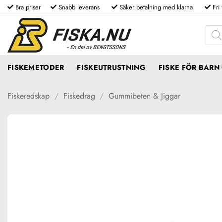
Skip
Bra priser
Snabb leverans
Säker betalning med klarna
Fri
to
Produ
content
FISKEMETODER
FISKEUTRUSTNING
FISKE FÖR BAR
Fiskeredskap
/
Fiskedrag
/
Gummibeten & Jiggar