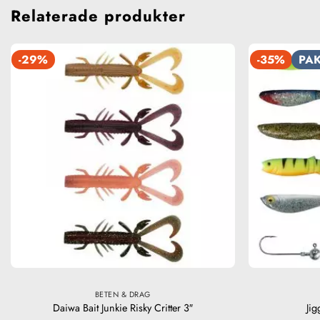
Relaterade produkter
-29%
-35%
PAK
BETEN & DRAG
Daiwa Bait Junkie Risky Critter 3″
Ji