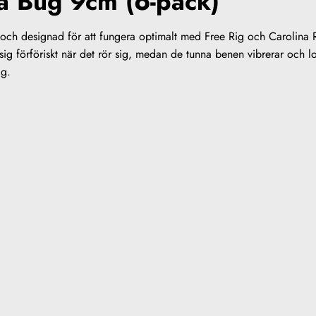
a Bug 9cm (6-pack)
och designad för att fungera optimalt med Free Rig och Carolina
r sig förföriskt när det rör sig, medan de tunna benen vibrerar och 
ig.