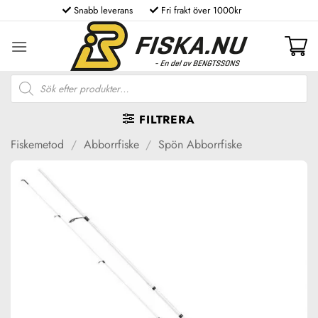
Skip
Snabb leverans
Fri frakt över 1000kr
to
content
Produktsökning
FILTRERA
Fiskemetod
/
Abborrfiske
/
Spön Abborrfiske