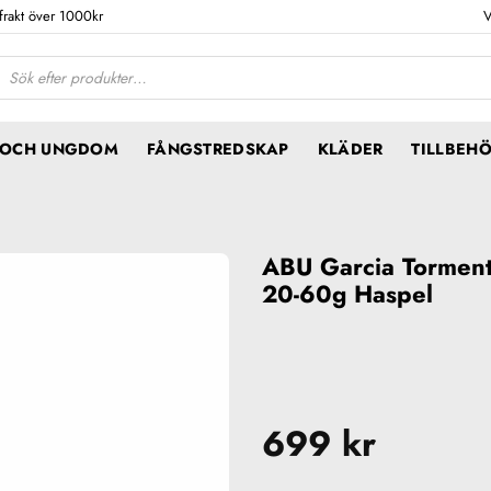
 frakt över 1000kr
V
ktsökning
N OCH UNGDOM
FÅNGSTREDSKAP
KLÄDER
TILLBEH
ABU Garcia Tormen
20-60g Haspel
699
kr