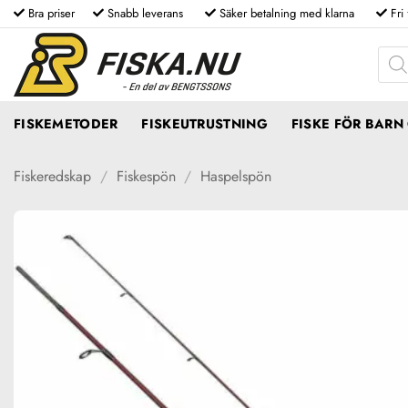
Skip
Bra priser
Snabb leverans
Säker betalning med klarna
Fri
to
Produ
content
FISKEMETODER
FISKEUTRUSTNING
FISKE FÖR BAR
Fiskeredskap
/
Fiskespön
/
Haspelspön