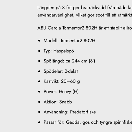
Längden på 8 fot ger bra räckvidd från både land
användarvänlighet, vilket gör spöt till ett utmär
ABU Garcia Tormentor2 802H är ett stabilt allro
Modell: Tormentor2 802H
Typ: Haspelspö
Spölängd: ca 244 cm (8′)
Spödelar: 2-delat
Kastvikt: 20–60 g
Power: Heavy (H)
Aktion: Snabb
Användning: Predatorfiske
Passar för: Gädda, gös och tyngre spinnfisk