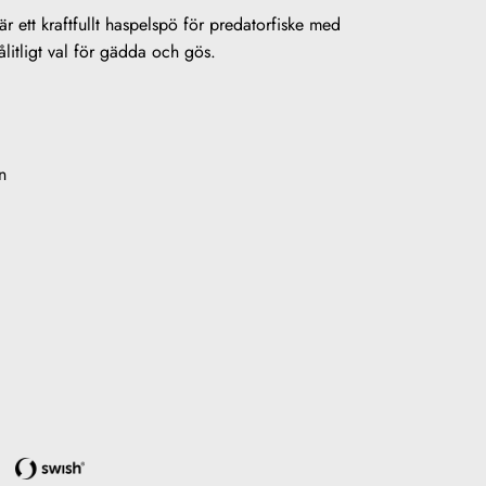
ett kraftfullt haspelspö för predatorfiske med
ålitligt val för gädda och gös.
n