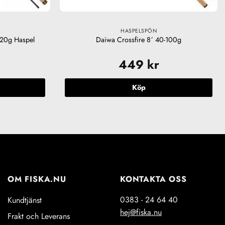
HASPELSPÖN
20g Haspel
Daiwa Crossfire 8´ 40-100g
449
kr
Köp
OM FISKA.NU
KONTAKTA OSS
0383 - 24 64 40
Kundtjänst
hej@fiska.nu
Frakt och Leverans