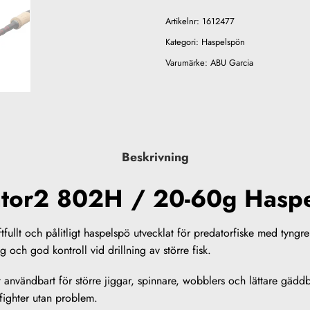
Artikelnr:
1612477
Kategori:
Haspelspön
Varumärke:
ABU Garcia
Beskrivning
tor2 802H / 20-60g Hasp
ullt och pålitligt haspelspö utvecklat för predatorfiske med tyngr
och god kontroll vid drillning av större fisk.
 användbart för större jiggar, spinnare, wobblers och lättare gädd
fighter utan problem.