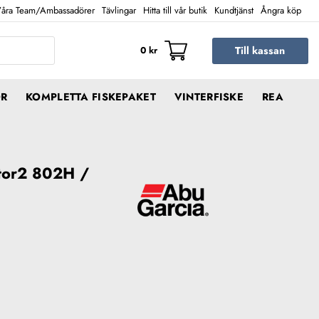
åra Team/Ambassadörer
Tävlingar
Hitta till vår butik
Kundtjänst
Ångra köp
Till kassan
0
kr
ÖR
KOMPLETTA FISKEPAKET
VINTERFISKE
REA
tor2 802H /