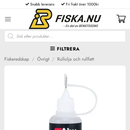
Skip
Snabb leverans
Fri frakt över 1000kr
to
content
Produktsökning
FILTRERA
Fiskeredskap
/
Övrigt
/
Rullolja och rullfett