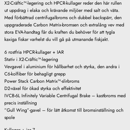
X2-Cräftic™-legering och HPCR-kullager reder den här rullen
ut uppdrag i elaka och krävande miljöer med salt och väta.
Med förbättrad centrifugalbroms och dubbel backspärr, den
uppgraderade Carbon Matrix-bromsen och extralång vev med
stora EVA-handtag får du kraften du behöver för att tygla
kaxiga fiskar varhelst du vill gå på utmanande fiskjakt.
6 rostfria HPCR-kullager + IAR
Stativ i X2-Cräftic™-legering
Vevgavel i aluminium för hållbarhet och styrka, den andra i
C6-kolfiber för behagligt grepp
Power Stack Carbon Matrix™-slirbroms
D2-växel för ökad styrka och effektivitet
IVCB-6L Infinitely Variable Centrifugal Brake – kastbroms med
precis inställning
”Gull Wing”-gavel – för lätt åtkomst till bromsinställning och
spole
Kullager + iar 7