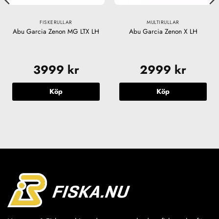
FISKERULLAR
MULTIRULLAR
Abu Garcia Zenon MG LTX LH
Abu Garcia Zenon X LH
3999
kr
2999
kr
ande
Köp
Köp
kr.