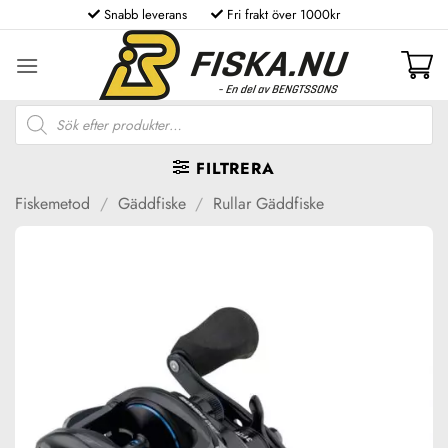
Skip
Snabb leverans
Fri frakt över 1000kr
to
content
Produktsökning
FILTRERA
Fiskemetod
/
Gäddfiske
/
Rullar Gäddfiske