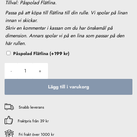
PÅSPOLAD
Tillval: Påspolad Flätlina.
FLÄTLINA
Passa på att köpa till flätlina till din rulle. Vi spolar på linan
innan vi skickar.
Skriv en kommentar i kassan om du har önskemål på
dimension. Annars spolar vi på en lina som passar på den
här rullen.
Påspolad Flätlina
(+
199
kr
)
Abu Garcia Revo Inshore mängd
Lägg till i varukorg
Snabb leverans
Fraktpris från 39 kr
Fri frakt över 1000 kr