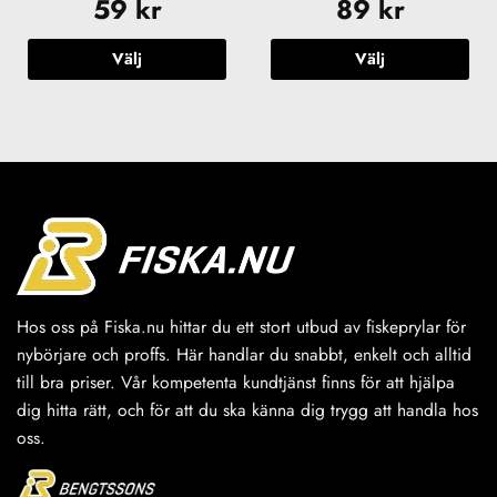
59
kr
89
kr
Välj
Välj
Den
Den
här
här
produkten
produkten
har
har
flera
flera
varianter.
varianter.
De
De
olika
olika
alternativen
alternativen
kan
kan
väljas
väljas
Hos oss på Fiska.nu hittar du ett stort utbud av fiskeprylar för
på
på
nybörjare och proffs. Här handlar du snabbt, enkelt och alltid
produktsidan
produktsidan
till bra priser. Vår kompetenta kundtjänst finns för att hjälpa
dig hitta rätt, och för att du ska känna dig trygg att handla hos
oss.