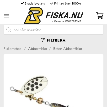
Skip
Snabb leverans
Fri frakt över 1000kr
to
content
Produktsökning
FILTRERA
Fiskemetod
/
Abborrfiske
/
Beten Abborrfiske