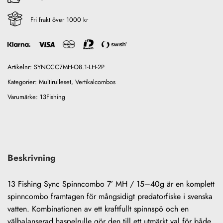
Fri frakt över 1000 kr
Artikelnr:
SYNCCC7MH-O8.1-LH-2P
Kategorier:
Multirulleset
,
Vertikalcombos
Varumärke:
13Fishing
Beskrivning
13 Fishing Sync Spinncombo 7’ MH / 15–40g är en komplett
spinncombo framtagen för mångsidigt predatorfiske i svenska
vatten. Kombinationen av ett kraftfullt spinnspö och en
välbalanserad haspelrulle gör den till ett utmärkt val för både