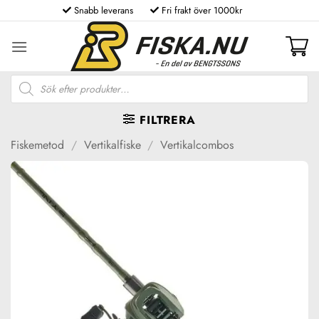
Skip
Snabb leverans
Fri frakt över 1000kr
to
content
Produktsökning
FILTRERA
Fiskemetod
/
Vertikalfiske
/
Vertikalcombos