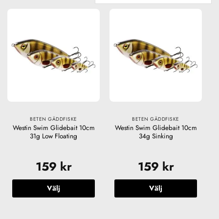
BETEN GÄDDFISKE
BETEN GÄDDFISKE
Westin Swim Glidebait 10cm
Westin Swim Glidebait 10cm
31g Low Floating
34g Sinking
159
kr
159
kr
Välj
Välj
Den
Den
här
här