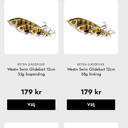
produkten
produkten
har
har
flera
flera
varianter.
varianter.
De
De
olika
olika
alternativen
alternativen
kan
kan
väljas
väljas
på
på
produktsidan
produktsidan
BETEN GÄDDFISKE
BETEN GÄDDFISKE
Westin Swim Glidebait 12cm
Westin Swim Glidebait 12cm
53g Suspending
58g Sinking
179
kr
179
kr
Välj
Välj
Den
Den
här
här
produkten
produkten