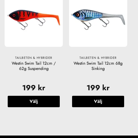
flera
flera
varianter.
varianter.
De
De
olika
olika
alternativen
alternativen
kan
kan
väljas
väljas
på
på
produktsidan
produktsidan
TAILBETEN & HYBRIDER
TAILBETEN & HYBRIDER
Westin Swim Tail 12cm /
Westin Swim Tail 12cm 68g
62g Suspending
Sinking
199
kr
199
kr
Välj
Välj
Den
Den
här
här
produkten
produkten
har
har
flera
flera