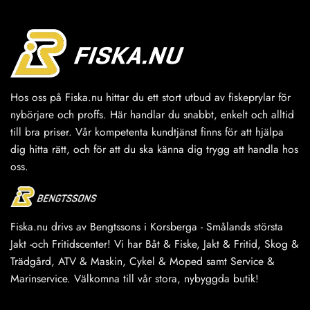
varianter.
varianter.
De
De
olika
olika
alternativen
alternativen
kan
kan
väljas
väljas
Hos oss på Fiska.nu hittar du ett stort utbud av fiskeprylar för
på
på
produktsidan
produktsidan
nybörjare och proffs. Här handlar du snabbt, enkelt och alltid
till bra priser. Vår kompetenta kundtjänst finns för att hjälpa
dig hitta rätt, och för att du ska känna dig trygg att handla hos
oss.
Fiska.nu drivs av Bengtssons i Korsberga - Smålands största
Jakt -och Fritidscenter! Vi har Båt & Fiske, Jakt & Fritid, Skog &
Trädgård, ATV & Maskin, Cykel & Moped samt Service &
Marinservice. Välkomna till vår stora, nybyggda butik!